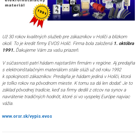
Už 30 rokov kvalitných služieb pre zákazníkov v Holíči a blízkom
okolí. To je kredit firmy EVOS Holíč. Firma bola založená
1. októbra
1991.
Ďakujeme Vám za vašu priazeň.
V súčasnosti patrí hádam najstarším firmám v regióne. Aj predajňa
s elektroinštalačným materiálom stále slúži už od roku 1992
k spokojnosti zákazníkov. Predajňa je hádam jediná v Holíči, ktorá
je toľko rokov na pôvodnom mieste. K tomu sa dá len dodať: Je to
základ pôvodnej tradície, keď sa firmy dedili z otcov na synov a
navrátenie tradičných hodnôt, ktoré si vo vyspelej Európe najviac
vážia.
www.orsr.sk/vypis.evos