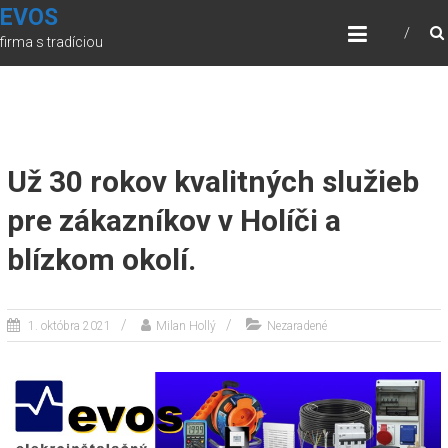
Skip
?>
EVOS
to
firma s tradíciou
content
Už 30 rokov kvalitných služieb
pre zákazníkov v Holíči a
blízkom okolí.
1. októbra 2021
Milan Hollý
Nezaradené