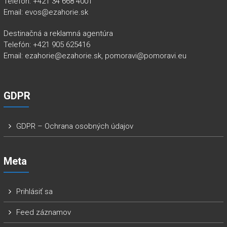
Telefón: +421 34 668 4001
Email: evos@ezahorie.sk
Destinačná a reklamná agentúra
Telefón: +421 905 625416
Email: ezahorie@ezahorie.sk, pomoravi@pomoravi.eu
GDPR
GDPR – Ochrana osobných údajov
Meta
Prihlásiť sa
Feed záznamov